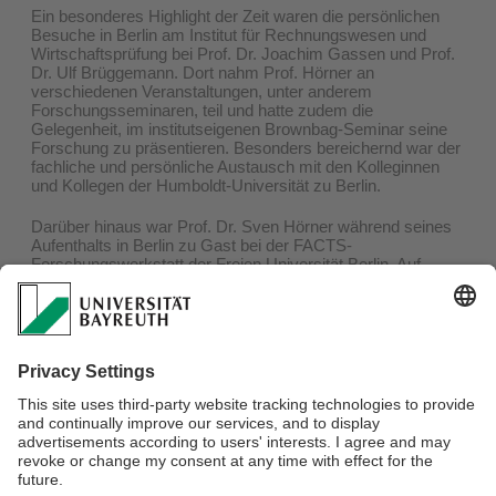
Ein besonderes Highlight der Zeit waren die persönlichen
Besuche in Berlin am Institut für Rechnungswesen und
Wirtschaftsprüfung bei
Prof. Dr. Joachim Gassen
und Prof.
Dr.
Ulf Brüggemann
. Dort nahm Prof. Hörner an
verschiedenen Veranstaltungen, unter anderem
Forschungsseminaren, teil und hatte zudem die
Gelegenheit, im institutseigenen Brownbag-Seminar seine
Forschung zu präsentieren. Besonders bereichernd war der
fachliche und persönliche Austausch mit den Kolleginnen
und Kollegen der
Humboldt-Universität zu Berlin
.
Darüber hinaus war Prof. Dr. Sven Hörner während seines
Aufenthalts in Berlin zu Gast bei der FACTS-
Forschungswerkstatt der
Freien Universität Berlin
. Auf
Einladung von
Stephan Küster
präsentierte er dort ein
aktuelles Forschungsprojekt mit dem Titel
“The Cost of
Sustainability Assurance – European Evidence on the
Determinants of ESG Assurance Fees”
und diskutierte
dieses mit den teilnehmenden Wissenschaftlerinnen und
Wissenschaftlern.
Ein herzlicher Dank gilt allen Beteiligten für die
Ermöglichung dieses wertvollen Forschungsaustauschs
sowie für die zahlreichen hilfreichen Kommentare und
Anregungen zur Forschung an der Juniorprofessur für
Wirtschaftsprüfung.